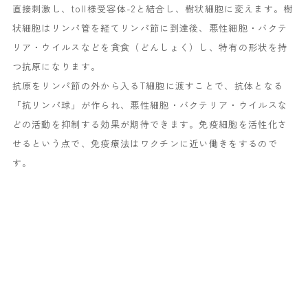
直接刺激し、toll様受容体-2と結合し、樹状細胞に変えます。樹
状細胞はリンパ管を経てリンパ節に到達後、悪性細胞・バクテ
リア・ウイルスなどを貪食（どんしょく）し、特有の形状を持
つ抗原になります。
抗原をリンパ節の外から入るT細胞に渡すことで、抗体となる
「抗リンパ球」が作られ、悪性細胞・バクテリア・ウイルスな
どの活動を抑制する効果が期待できます。免疫細胞を活性化さ
せるという点で、免疫療法はワクチンに近い働きをするので
す。