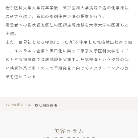
岩手医科大学大学院卒業後、東京医科大学病院で癌の化学療法
の研究を続け、新規の薬剤使用方法の提案を行う。
癌患者への樹状細胞療法の医師主導治験を大阪大学の医師らと
実施。
また、世界初となる呼気(吐いた息)を使用した乳癌検出技術に関
し、イスラエル企業と実用化に向けて東京女子医科大学をはじ
めとする病院群で臨床試験を実施中。呼気検査という侵襲の低
い検査体系で多くの人の早期発見に向けてスクリーニングの改
革を進めている
TOP
施術メニュー
樹状細胞療法
美容コラム