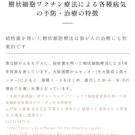
樹状細胞ワクチン療法による各種病気
の予防・治療の特徴
結核菌を用いた樹状細胞療法は肺がんの治療にも効
果的です
表は肺がんをモデルに、結核菌を用いた樹状細胞療法による5年
生存率を表しています。大阪国際がんセンター(元大阪成人病セ
ンター)によると、病期Ⅰ・Ⅱをはじめ、進行したⅢ-A・Ⅲ-Bの
場合でも高い水準となっています。
・手術不能肺癌に対するノカルディア・ルブラ細胞壁骨格を用いた術
後補助免疫療法のランダム化対照研究
山村裕 小倉徹 坂谷正史 平尾さん 岸本さん 福岡さん 高田さん 川原真
也 古瀬圭 ○桑原ほか
43(11):5575-9。
・nter f eron-y as a Marker for the Effective Cancer
・April 1979 – Yamamura – Adjuvant immunotherapy of lung